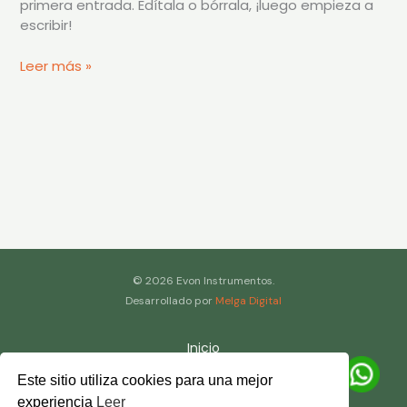
primera entrada. Edítala o bórrala, ¡luego empieza a
escribir!
Leer más »
© 2026 Evon Instrumentos.
Desarrollado por
Melga Digital
Inicio
Catálogo
Este sitio utiliza cookies para una mejor
Servicios
experiencia
Leer