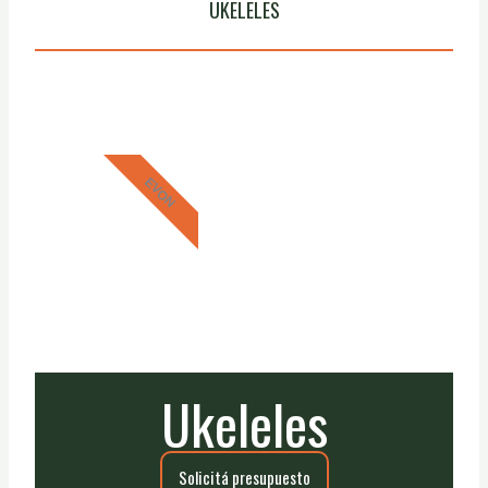
UKELELES
EVON
Ukeleles
Solicitá presupuesto