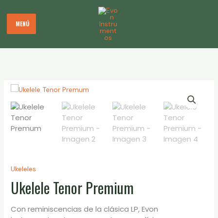
Ir
B
al
u
MENÚ
contenido
s
c
a
r
Ukeleles
Ukelele Tenor Premium
Con reminiscencias de la clásica LP, Evon